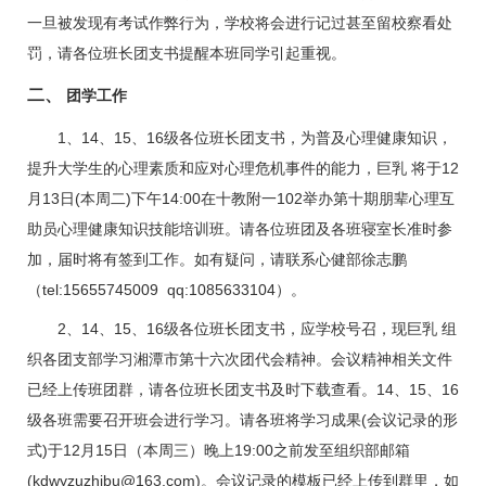
一旦被发现有考试作弊行为，学校将会进行记过甚至留校察看处
罚，请各位班长团支书提醒本班同学引起重视。
二、
团学工作
1
、
14
、
15
、
16
级各位班长团支书，为普及心理健康知识，
提升大学生的心理素质和应对心理危机事件的能力，巨乳 将于
12
月
13
日
(
本周二
)
下午
14:00
在十教附一
102
举办第十期朋辈心理互
助员心理健康知识技能培训班。请各位班团及各班寝室长准时参
加，届时将有签到工作。如有疑问，请联系心健部徐志鹏
（
tel:15655745009
qq:1085633104
）。
2
、
14
、
15
、
16
级各位班长团支书，应学校号召，现巨乳 组
织各团支部学习湘潭市第十六次团代会精神。会议精神相关文件
已经上传班团群，请各位班长团支书及时下载查看。
14
、
15
、
16
级各班需要召开班会进行学习。请各班将学习成果
(
会议记录的形
式
)
于
12
月
15
日（本周三）晚上
19:00
之前发至组织部邮箱
(
kdwyzuzhibu@163.com
)
。会议记录的模板已经上传到群里，如